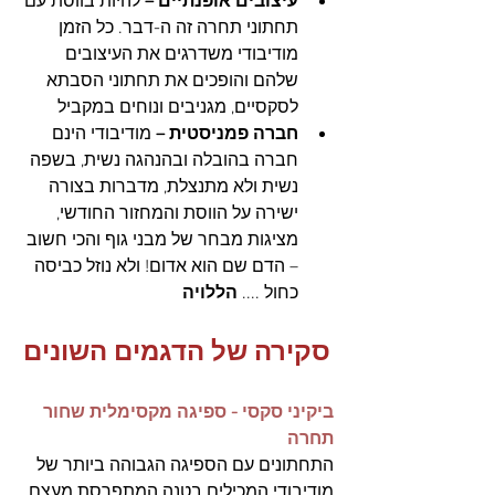
עיצובים אופנתיים –
 להיות בווסת עם 
תחתוני תחרה זה ה-דבר. כל הזמן 
מודיבודי משדרגים את העיצובים 
שלהם והופכים את תחתוני הסבתא 
לסקסיים, מגניבים ונוחים במקביל
חברה פמניסטית –
 מודיבודי הינם 
חברה בהובלה ובהנהגה נשית, בשפה 
נשית ולא מתנצלת, מדברות בצורה 
ישירה על הווסת והמחזור החודשי, 
מציגות מבחר של מבני גוף והכי חשוב 
– הדם שם הוא אדום! ולא נוזל כביסה 
כחול .... 
הללויה
סקירה של הדגמים השונים
ביקיני סקסי - ספיגה מקסימלית שחור 
תחרה
התחתונים עם הספיגה הגבוהה ביותר של 
מודיבודי המכילים בטנה המתפרסת מעצם 